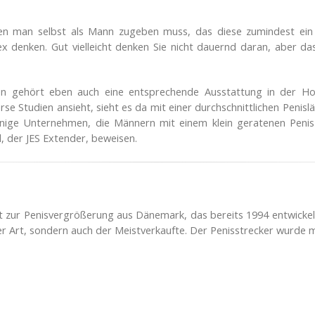
nen man selbst als Mann zugeben muss, das diese zumindest ein 
x denken. Gut vielleicht denken Sie nicht dauernd daran, aber da
n gehört eben auch eine entsprechende Ausstattung in der Ho
rse Studien ansieht, sieht es da mit einer durchschnittlichen Penis
ige Unternehmen, die Männern mit einem klein geratenen Penis hi
l, der JES Extender, beweisen.
t zur Penisvergrößerung aus Dänemark, das bereits 1994 entwicke
iner Art, sondern auch der Meistverkaufte. Der Penisstrecker wurde 