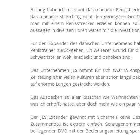
Bislang habe ich mich auf das manuelle Penisstre
das manuelle Stretching nicht den geringsten Größ
man mit einem Penisstrecker erzielen können soll
Aussagen in diversen Foren waren mir die Investition 
Für den Expander des dänischen Unternehmens habe i
Penistrainer zurückgehen. Ein weiterer Grund für d
Schwachstellen wohl entdeckt und behoben sind.
Das Unternehmen JES nimmt für sich zwar in Ansp
Zellteilung ist in vielen Kulturen aber schon lange 
auf enorme Längen gestreckt werden.
Das Auspacken ist ja ein bisschen wie Weihnachten 
was ich erhofft hatte, aber doch mehr wie ein paar M
Der JES Extender gewinnt mit Sicherheit keine Desi
Zusammenbau ist extrem einfach. Genaugenommen e
beiliegenden DVD mit der Bedienungsanleitung spar