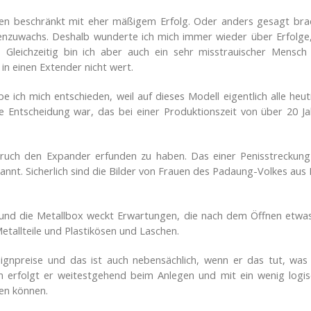
cken beschränkt mit eher mäßigem Erfolg. Oder anders gesagt bra
enzuwachs. Deshalb wunderte ich mich immer wieder über Erfolge,
. Gleichzeitig bin ich aber auch ein sehr misstrauischer Mensch
in einen Extender nicht wert.
ch mich entschieden, weil auf dieses Modell eigentlich alle heut
ie Entscheidung war, das bei einer Produktionszeit von über 20 
ruch den Expander erfunden zu haben. Das einer Penisstreckung
bekannt. Sicherlich sind die Bilder von Frauen des Padaung-Volkes 
und die Metallbox weckt Erwartungen, die nach dem Öffnen etwas 
etallteile und Plastikösen und Laschen.
gnpreise und das ist auch nebensächlich, wenn er das tut, was er
rfolgt er weitestgehend beim Anlegen und mit ein wenig logi
en können.