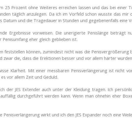
 um 25 Prozent ohne Weiteres erreichen lassen und das bei eine
den täglich anzulegen. Da ich im Vorfeld schon wusste das mir di
 das Datum und die Tragedauer in Stunden und gegebenenfalls eine 
de Ergebnisse vorweisen. Die unerigierte Penislänge beträgt n
 Penisumfang eher gleich geblieben ist.
 feststellen können, zumindest nicht was die Penisvergrößerung bet
 zwar die, dass die Erektionen besser und vor allem härter wurden
wisse Klarheit. Mit einer messbaren Penisverlängerung ist nicht 
 es vor allem Zeit und Geduld.
sich der JES Extender auch unter der Kleidung tragen. Ich persönl
nauffällig durchgeführt werden kann. Wenn man ohnehin eher Box
ine Penisverlängerung wirkt und ich den JES Expander noch eine Wei