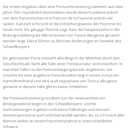
Die ersten Angaben über eine Penisverkrümmung stammen aus dem
Jahre 1561. Ausführlich beschrieben wurde diese Krankheit jedoch
von dem französischen Arzt Francois de la Peyronie jedoch viel
später. Gänzlich erforscht ist die Entstehungsweise der Peyronie bis
heute nicht. Die gängige Theorie sagt, dass die Hauptursache in der
Blutergussbildung die Mikrotraumen von Tunica albuginea genannt
werden liege. Diese führen zu fibrösen Änderungen im Gewebe des
Schwellkörpers.
Ein gekrümmter Penis entsteht allerdings in der Mehrheit durch den
Geschlechtsakt. Nicht alle Fälle einer Peniskurvatur sind erworben. In
manchen Fällen ist die Penisverbiegung bereits angeboren. Die
Ursache für eine angebore Penisdeviation liegt in einem zu kurzen
Harnröhrenkanal und wird auch Hypoplasie von Tunica albuginea
genannt. In diesem Falle gibt es keine Schildchen.
Die Penisverkrümmung resultiert von der Anwesenheit von
Bindegewebesträngen in den Schwellkörpern. Leichte
Verkrümmungen ergeben noch keine Pathologie und müssen
dementsprechend auch nicht behandelt werden. Bis zu 3 Prozent aller
Männer leiden an einem Peyroniesyndrom in unterschiedlicher
Schwere.