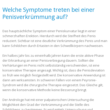
Welche Symptome treten bei einer
Penisverkrümmung auf?
Das hauptsächliche Symptom einer Peniskurvatur liegt in einer
schmerzhaften Erektion. Hierdurch wird die Steifheit des Penis
reduziert. Sichtbar ist eine deutliche Verkrümmung des Penis und man
kann Schildchen durch Ertasten in den Schwellkörpern nachweisen.
Ein halbes Jahr bis zu eineinhalb Jahren kann die erste aktive Phase
der Erkrankung an einer Penisverbiegung dauern. Sollten die
Verhärtungen im Penis nicht selbstständig verschwinden, ist eine
konservative Therapie angesagt. Wichtig ist, dass die Penisdeviation
so früh wie möglich festgestellt wird. Die konservative Anwendung ist
dann am wirksamsten. In schweren Fällen von einem Peyronie-
Syndrom wird die chirurgische Therapie eingesetzt. Das Gleiche gilt,
wenn die konservative Methode keine Besserung bringt.
Der Androloge hat mit einer palpatorischen Untersuchung die
Möglichkeit den Grad der Verkrümmung und die Stelle des
Schildchens zu bestimmen. Er wird mittels Untersuchung und